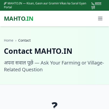
🌾 MAHTO.IN — Kisan, Gaon aur Gramin Vikas ka Saral Gyan
📞 सवाल
Portal
पूछें
MAHTO
.IN
Home
›
Contact
Contact MAHTO.IN
अपना सवाल पूछें — Ask Your Farming or Village-
Related Question
❓